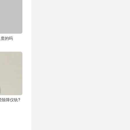
超度的吗
经除障仪轨?