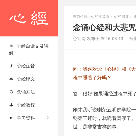
当前位置：
心经注音版
心经问答
>
>
念诵心经和大悲咒
心经网 发布于 2016-06-13
分
心经白话文及讲

解
心经注音

问：我喜欢念《心经》和《
程中睡着了好吗？
心经译文

念诵方法

答：很好!如果诵经过程中死了
心经教程

刚才我听说喇荣五明佛学院
学习资料
到第三拜时，就跪着圆寂了。

世，是非常吉祥的事。