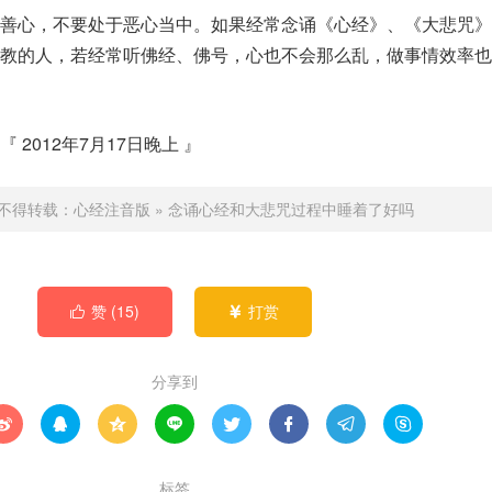
持善心，不要处于恶心当中。如果经常念诵《心经》、《大悲咒》
教的人，若经常听佛经、佛号，心也不会那么乱，做事情效率也
2012年7月17日晚上 』
不得转载：
心经注音版
»
念诵心经和大悲咒过程中睡着了好吗
赞 (
15
)
打赏


分享到








标签