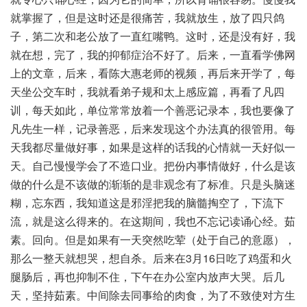
就掌握了，但是这时还是很痛苦，我就放生，放了四只鸽
子，第二次和老公放了一直红嘴鸭。这时，还是没有好，我
就在想，完了，我的抑郁症治不好了。后来，一直看学佛网
上的文章，后来，看陈大惠老师的视频，再后来开学了，每
天坐公交车时，我就看弟子规和太上感应篇，再看了凡四
训，每天如此，单位常常放着一个善恶记录本，我也要像了
凡先生一样，记录善恶，后来发现这个办法真的很管用。每
天我都尽量做好事，如果是这样的话我的心情就一天好似一
天。自己慢慢学会了不造口业。把份内事情做好，什么是该
做的什么是不该做的渐渐的是非观念有了标准。只是头脑迷
糊，忘东西，我知道这是邪淫把我的脑髓掏空了，下流下
流，就是这么得来的。在这期间，我也不忘记读诵心经。茹
素。回向。但是如果有一天突然吃荤（处于自己的意愿），
那么一整天就想哭，想自杀。后来在3月16日吃了鸡蛋和火
腿肠后，再也抑制不住，下午在办公室内放声大哭。后几
天，坚持茹素。中间除去同事给的肉食，为了不致使对方生