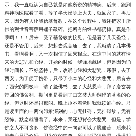
示，我一直就认为自己就是如他所说的精神病。后来，跑到
精神病医院看了看，等了半天没等上大夫，就回家了。再后
来，因为有人让我信基督教，在这个过程中，我还把家里所
供的观世音菩萨用锤子敲碎。把所有的经书都扔掉。真是作
孽啊！！！后来，受了基督教的接见。但是看了几天圣经，
还是不管用，后来，想起去观音庙，去了，我就请了几本佛
书。看啊看啊，又一次相信了因果报应。在这中间的就有请
来的大悲咒和心经。开始的时候，我诵地藏经，但是因为诵
经时间长，不好坚持，后，改诵心经和大悲咒，寒假，去了
西安，为了便于携带，只带了小本的心经和大悲咒，后有去
了西安的罔极寺，请了些佛书，去了大慈恩寺，拜了唐玄奘
带回的佛舍利。期间更是看到了由玄奘大师翻译的著名的心
经。但这时还是很郁闷。晚上睡不着觉时我就读诵心经。只
是读里面的一两句印象深刻的，心无挂碍，无挂碍故，无有
恐怖。默念就睡着了。本来，我还想背会大悲咒，但是，学
佛之人不可贪多，佛说经中的一句都可以了脱痛苦，后来我
就专心只诵心经，因为它的简单，所以背诵很容易。慢慢我