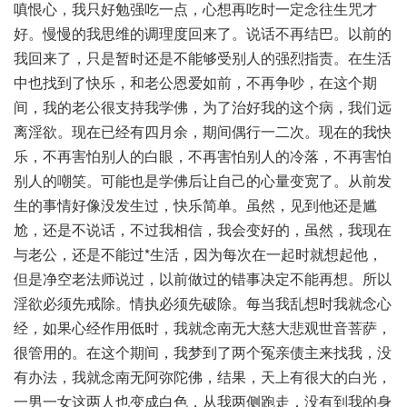
嗔恨心，我只好勉强吃一点，心想再吃时一定念往生咒才
好。慢慢的我思维的调理度回来了。说话不再结巴。以前的
我回来了，只是暂时还是不能够受别人的强烈指责。在生活
中也找到了快乐，和老公恩爱如前，不再争吵，在这个期
间，我的老公很支持我学佛，为了治好我的这个病，我们远
离淫欲。现在已经有四月余，期间偶行一二次。现在的我快
乐，不再害怕别人的白眼，不再害怕别人的冷落，不再害怕
别人的嘲笑。可能也是学佛后让自己的心量变宽了。从前发
生的事情好像没发生过，快乐简单。虽然，见到他还是尴
尬，还是不说话，不过我相信，我会变好的，虽然，我现在
与老公，还是不能过*生活，因为每次在一起时就想起他，
但是净空老法师说过，以前做过的错事决定不能再想。所以
淫欲必须先戒除。情执必须先破除。每当我乱想时我就念心
经，如果心经作用低时，我就念南无大慈大悲观世音菩萨，
很管用的。在这个期间，我梦到了两个冤亲债主来找我，没
有办法，我就念南无阿弥陀佛，结果，天上有很大的白光，
一男一女这两人也变成白色，从我两侧跑走，没有到我的身