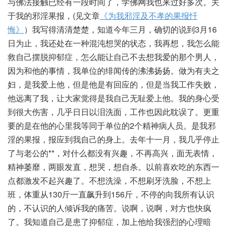
与佛法接触已经有一段时间了，学佛网我也来过好多次。关
于我的邪淫果报，(见文章
《为我邪淫及不孝的果报忏
悔》
）我写得清清楚楚，知道今年三月，确切的说到3月16
日为止，我还处在一种混沌想哭的状态，我再想，我怎么能
救自己摆脱抑郁症，怎么能让自己不去想我爱的那个男人，
因为和他的事情，我单位的绯闻传的沸沸扬扬。做为有夫之
妇，是我爱上他，但是他是有回应的，但是当我工作失败，
他远离了我，让大家觉得是我自己无耻爱上他。我的身心受
到很大伤害，几乎日日以泪洗面，工作也因此耽误了。更重
要的是在他的心里我等同于单位的2个精神病人员。是我邪
淫的果报，报应到我自己的身上。去年十一月，我几乎停止
了与老公的**，对什么都没有兴趣，不再高兴，面无表情，
精神萎靡，两眼发直，想哭，想自杀。以前喜欢吃的东西一
点都激发不起兴趣了。不想洗澡，不想刷牙洗脸，不想上
班，体重从130斤一直飙升到156斤，不停的向我所有认识
的，不认识的人倾诉我的痛苦。说啊，说啊，对方也快疯
了。我知道自己是患了抑郁症，加上他给我强烈的心理暗