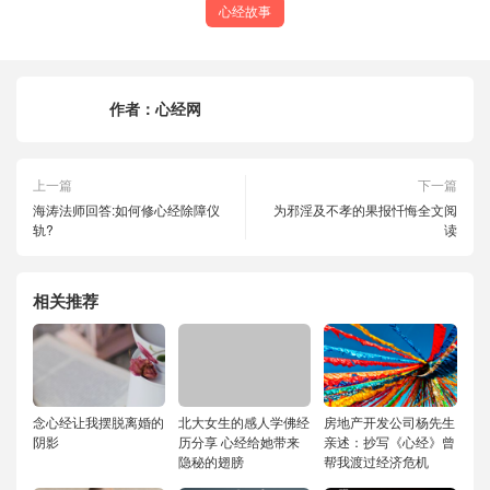
心经故事
作者：
心经网
上一篇
下一篇
海涛法师回答:如何修心经除障仪
为邪淫及不孝的果报忏悔全文阅
轨?
读
相关推荐
念心经让我摆脱离婚的
北大女生的感人学佛经
房地产开发公司杨先生
阴影
历分享 心经给她带来
亲述：抄写《心经》曾
隐秘的翅膀
帮我渡过经济危机