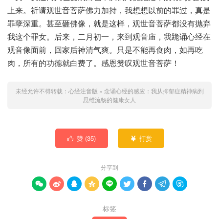
上来。祈请观世音菩萨佛力加持，我想想以前的罪过，真是
罪孽深重。甚至砸佛像，就是这样，观世音菩萨都没有抛弃
我这个罪女。后来，二月初一，来到观音庙，我跪诵心经在
观音像面前，回家后神清气爽。只是不能再食肉，如再吃
肉，所有的功德就白费了。感恩赞叹观世音菩萨！
未经允许不得转载：
心经注音版
»
念诵心经的感应：我从抑郁症精神病到
思维流畅的健康女人
赞 (
35
)
打赏


分享到









标签