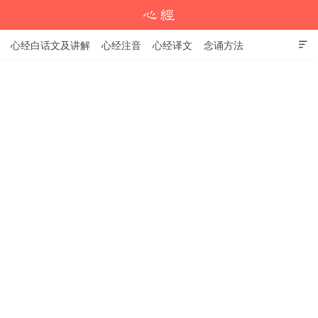
心经白话文及讲解
心经注音
心经译文
念诵方法

心经教程
学习资料
心经注音版