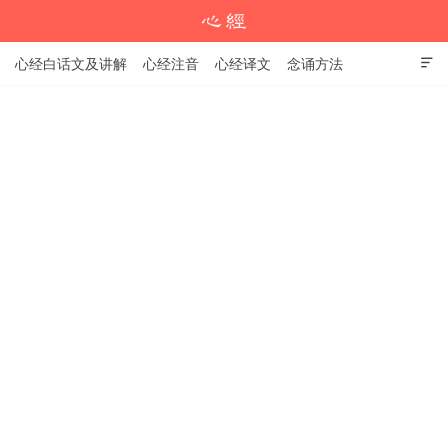
心经白话文及讲解
心经注音
心经译文
念诵方法

心经教程
学习资料
心经注音版