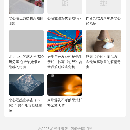
念心经让我摆脱离婚的
心经能治好忧郁症吗？
作者九把刀为母亲念心
阴影
经治病
北大女生的感人学佛经
房地产开发公司杨先生
感谢《心经》!让我多
历分享 心经给她带来
亲述：抄写《心经》曾
次免除腐败餐的酒精毒
隐秘的翅膀
帮我渡过经济危机
害!
念心经感应事迹（27
为邪淫及不孝的果报忏
例) 不要不相信心经感
悔全文阅读
应
© 2026
心经注音版
药师经
|
普门品