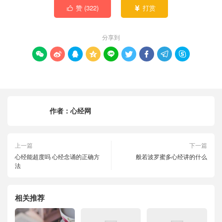
赞 (
322
)
打赏


分享到









作者：
心经网
上一篇
下一篇
心经能超度吗 心经念诵的正确方
般若波罗蜜多心经讲的什么
法
相关推荐