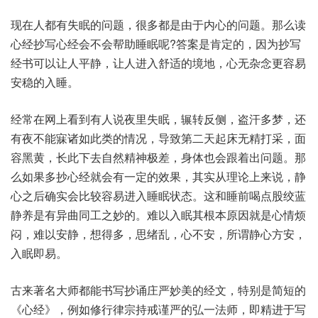
现在人都有失眠的问题，很多都是由于内心的问题。那么读
心经抄写心经会不会帮助睡眠呢?答案是肯定的，因为抄写
经书可以让人平静，让人进入舒适的境地，心无杂念更容易
安稳的入睡。
经常在网上看到有人说夜里失眠，辗转反侧，盗汗多梦，还
有夜不能寐诸如此类的情况，导致第二天起床无精打采，面
容黑黄，长此下去自然精神极差，身体也会跟着出问题。那
么如果多抄心经就会有一定的效果，其实从理论上来说，静
心之后确实会比较容易进入睡眠状态。这和睡前喝点股绞蓝
静养是有异曲同工之妙的。难以入眠其根本原因就是心情烦
闷，难以安静，想得多，思绪乱，心不安，所谓静心方安，
入眠即易。
古来著名大师都能书写抄诵庄严妙美的经文，特别是简短的
《心经》，例如修行律宗持戒谨严的弘一法师，即精进于写