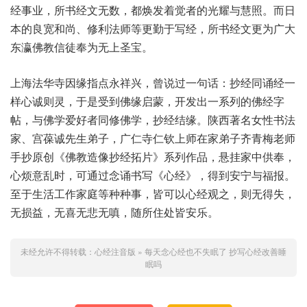
经事业，所书经文无数，都焕发着觉者的光耀与慧照。而日
本的良宽和尚、修利法师等更勤于写经，所书经文更为广大
东瀛佛教信徒奉为无上圣宝。
上海法华寺因缘指点永祥兴，曾说过一句话：抄经同诵经一
样心诚则灵，于是受到佛缘启蒙，开发出一系列的佛经字
帖，与佛学爱好者同修佛学，抄经结缘。陕西著名女性书法
家、宫葆诚先生弟子，广仁寺仁钦上师在家弟子齐青梅老师
手抄原创《佛教造像抄经拓片》系列作品，悬挂家中供奉，
心烦意乱时，可通过念诵书写《心经》，得到安宁与福报。
至于生活工作家庭等种种事，皆可以心经观之，则无得失，
无损益，无喜无悲无嗔，随所住处皆安乐。
未经允许不得转载：
心经注音版
»
每天念心经也不失眠了 抄写心经改善睡
眠吗