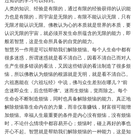
过知识的学习可以得到。
人类的知识、经验是有限的，通过有限的经验获得的认识能
力也是有限的，而宇宙是无限的，有限不能认识无限，只有
无限才能认识无限。佛教认为心的本质就是世界的本质，要
认识无限的宇宙，就必须开发生命所蕴含的无限的能力，即
般若智慧，这是生命所具备的自觉的能力。
智慧另一作用是可以帮助我们解除烦恼。每个人生命中都有
很多迷惑，所谓迷惑就是看不清自己，因看不清自己而对人
生产生很多错误的看法，又因这些错误的看法制造了很多烦
恼，所以佛教认为烦恼的根源就是无明，就是看不清自己。
六祖惠能在《六祖坛经》中说，佛与众生差别在哪儿？“前
念迷即众生，后念悟即佛”。迷而生烦恼，觉而除之。每个
生命会不断制造烦恼，同时也具备解除烦恼的能力。真正地
解除烦恼靠生命内在的力量，而非仅靠赚钱，财富很可能增
加烦恼。幸福人生最重要的条件是内心没有烦恼，没有烦恼
时，不论什么情境中都容易开心；烦恼时，碰上再好的事也
开心不起。智慧就是帮助我们解除烦恼的一种能力，这是知