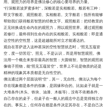
用。观照力的培养是佛法修心的核心要培养的力量。
“行深般若波罗蜜多时”，深般若是实相般若。般若有三种：
即文字般若、观照般若、实相般若。文字般若：指所有能够
帮助我们获得般若智慧的经教文字。观照般若：把经教里的
正见转换成生命内在的观照力，用以观照世界。通过观照般
若修行，最终得到生命内在的实相般若。实相般若：即是通
达空性的空性慧，这是超越能所对立才能通达的。
观自在菩萨进入这种甚深的空性智慧状态时，“照见五蕴皆
空，度一切苦厄”。照见，不是认识，而是用智慧观照。佛
法用一个概念来形容最高的智慧：大圆镜智。智慧的观照就
像镜子照物，能“照见五蕴皆空”，世界上不论是物质的还是
精神的现象其本质都是无自性空的。
佛法通过两个层面说明“空”，其一，无自性。佛法认为每个
存在现象都是条件的假象，是因缘和合的。比如桌子就是一
大堆条件(木头、铁块、油漆、木板等)，没有不依赖条件、
自己存在的桌子，但桌子在一般人的观念中总是觉得独立存
在的。事实上，任何存在都是条件决定其存在，不是自己决