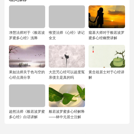
净慧法师对于《般若波
惟贤法师《心经》讲记
窥基大师对于般若波罗
罗蜜多心经》浅释
全文
蜜多心经幽赞讲解
果如法师关于色与空的
大悲咒心经可以超度冤
黄念祖居士对于心经讲
心经点滴分享
亲债主是真的吗
解
超然法师《般若波罗蜜
般若波罗蜜多心经解释
多心经》白话讲解
——林中元居士注解