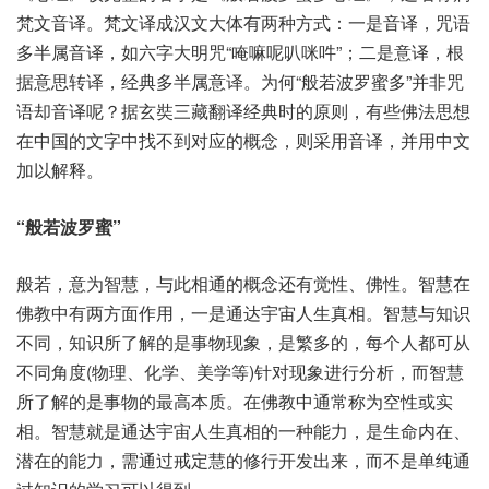
梵文音译。梵文译成汉文大体有两种方式：一是音译，咒语
多半属音译，如六字大明咒“唵嘛呢叭咪吽”；二是意译，根
据意思转译，经典多半属意译。为何“般若波罗蜜多”并非咒
语却音译呢？据玄奘三藏翻译经典时的原则，有些佛法思想
在中国的文字中找不到对应的概念，则采用音译，并用中文
加以解释。
“般若波罗蜜”
般若，意为智慧，与此相通的概念还有觉性、佛性。智慧在
佛教中有两方面作用，一是通达宇宙人生真相。智慧与知识
不同，知识所了解的是事物现象，是繁多的，每个人都可从
不同角度(物理、化学、美学等)针对现象进行分析，而智慧
所了解的是事物的最高本质。在佛教中通常称为空性或实
相。智慧就是通达宇宙人生真相的一种能力，是生命内在、
潜在的能力，需通过戒定慧的修行开发出来，而不是单纯通