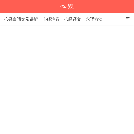
心经白话文及讲解
心经注音
心经译文
念诵方法

心经教程
学习资料
心经注音版