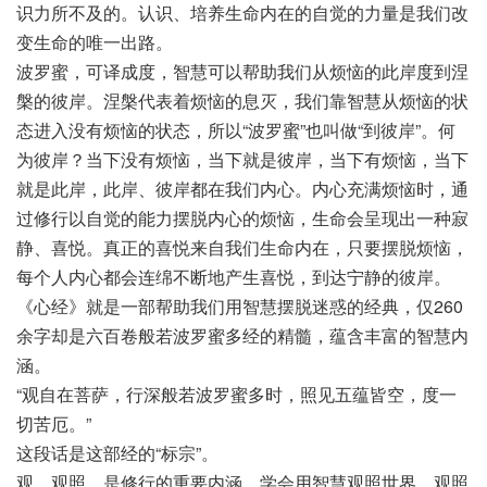
识力所不及的。认识、培养生命内在的自觉的力量是我们改
变生命的唯一出路。
波罗蜜，可译成度，智慧可以帮助我们从烦恼的此岸度到涅
槃的彼岸。涅槃代表着烦恼的息灭，我们靠智慧从烦恼的状
态进入没有烦恼的状态，所以“波罗蜜”也叫做“到彼岸”。何
为彼岸？当下没有烦恼，当下就是彼岸，当下有烦恼，当下
就是此岸，此岸、彼岸都在我们内心。内心充满烦恼时，通
过修行以自觉的能力摆脱内心的烦恼，生命会呈现出一种寂
静、喜悦。真正的喜悦来自我们生命内在，只要摆脱烦恼，
每个人内心都会连绵不断地产生喜悦，到达宁静的彼岸。
《心经》就是一部帮助我们用智慧摆脱迷惑的经典，仅260
余字却是六百卷般若波罗蜜多经的精髓，蕴含丰富的智慧内
涵。
“观自在菩萨，行深般若波罗蜜多时，照见五蕴皆空，度一
切苦厄。”
这段话是这部经的“标宗”。
观，观照，是修行的重要内涵。学会用智慧观照世界，观照