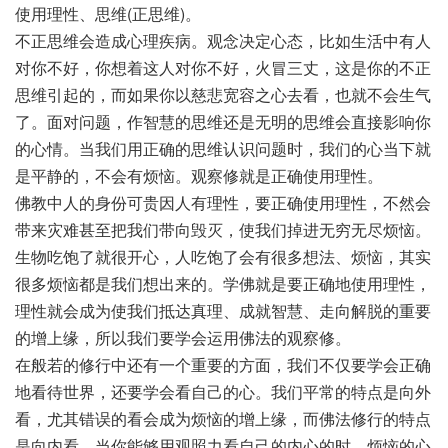
使用理性、思维(正思维)。
不正思维会造成心理疾病。观念决定心态，比如生活中有人
对你不好，你想着这人对你不好，火冒三丈，这是你的不正
思维引起的，而如果你以慈悲宽容之心去看，也就不会生气
了。面对问题，作智慧的思维还是无明的思维会直接影响你
的心情。当我们用正确的思维认识问题时，我们的心当下就
是平静的，不会有烦恼。观察修就是正确使用理性。
佛教中人的身份可贵因人有理性，要正确使用理性，不然会
带来灾难甚至把我们带向毁灭，使我们掉进无穷无尽烦恼。
生物吃饱了就很开心，人吃饱了会有很多想法、烦恼，其实
很多烦恼都是我们想出来的。学佛就是要正确地使用理性，
理性就会成为使我们抵达真理、成就智慧、走向解脱的重要
的增上缘，所以我们要学会运用佛法的观察修。
在般若的修行中还有一个重要的方面，我们不仅要学会正确
地看待世界，还要学会看自己的心。我们平常的特点是向外
看，尤其错误的看会成为烦恼的增上缘，而佛法修行的特点
是向内看，当你能够用观照力看自己的内心的时，烦恼的心