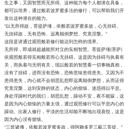
生之事，又因智慧而无所得。这种能力每个人都潜在具备，
都可以培养，通过般若波罗蜜多法的修行，可以帮助我们开
发出这种潜在的能力。
“以无所得故，菩提萨埵，依般若波罗蜜多故，心无挂碍。
无挂碍故，无有恐怖、远离颠倒梦想、究竟涅槃。”
这段是讲通过观照般若修行能达到怎样的境界。
无所得，即成就超越能所对立的实相智慧。菩提萨埵(菩萨)
依观照般若得实相般若而心无挂碍。这是因为挂碍与执着有
关，而执着与无明有关，现以般若的智慧看一切事物真相，
没有了挂碍，进而没有恐怖，恐怖意味患得患失。又因为不
患得患失，内心就不会胡思乱想即远离颠倒梦想，从而证得
究竟涅槃，达到安静的状态，内心的烦恼、迷惑得以平息。
身处浮躁时代的我们，胡思乱想，躁动不安，夜不能寐，这
是因为内心烦恼的力量太强，通过观照修行可以平息内心的
躁动。出家人修行，平淡的生活却能不断地出现喜悦，这是
因为内心没有烦恼。
“三世诸佛，依般若波罗蜜多故，得阿耨多罗三藐三菩提。”