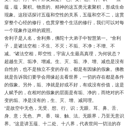
蕴，蕴，聚积。物质的、精神的这五类元素聚积，形成生命
现象。这段话探讨五蕴和空性的关系，五蕴和空不二，这贯
穿整个心经的修行，也贯穿整个生活的修行，我们可以对每
一个现象作这样的观照。
舍利子是人名，舍利弗，佛陀十大弟子中智慧第一。“舍利
子，是诸法空相：不生、不灭；不垢、不净；不增、不
减。”诸法空相，即空性，宇宙人生最高真理，为何状态？
超越生灭、垢净、增减。生、灭、垢、净、增、减也是没有
自性的，也不是独立不变的存在，都是有因缘的假象。佛教
就是告诉我们要学会用缘起去看世界，一切的存在都是条件
的假象。另外，垢、净就是好或不好，有或没有价值，这是
人赋予的，在相对的假象的层面是有垢、净的，而绝对的不
变的垢、净是没有的，生、灭、增、减同理。
“是故空中无色，无受、想、行、识；无眼、耳、鼻、舌、
身、意；无色、声、香、味、触、法。无眼界，乃至无意识
界。”这是讲五蕴、十二处、十八界，代表世间一切法的存