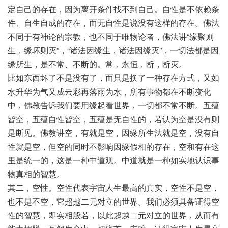
定自己的存在，因为离开条件找不到自己。自性是不依赖条
件、自生自成的存在，而无自性是说没有这样的存在。佛法
不同于有神论的宗教，也不同于唯物论者，佛法讲“缘聚则
生，缘坏则灭”，“诸法因缘生，诸法因缘灭”，一切法都是因
缘所生，是不常、不断的。常，永恒，断，断灭。
比如东西坏了不是没有了，而只是换了一种存在方式，又如
水升华为气又成云彩再落雨为水，所有事物都在不断变化
中，佛教告诉我们要用缘起看世界，一切都不常不断。五蕴
皆空，五蕴自性皆空，五蕴是无自性的，若认为空是没有则
是断见。佛教讲空，有就是空，因缘所生法就是空，没有自
性就是空，但空的同时不影响因缘假相的存在，空和有在这
里是统一的，这是一种中道观。中道就是一种如实地认识事
物真相的智慧。
其二，空性。空性代表宇宙人生最高的真实，空性不是空，
也不是不空，它超越二元对立的世界。我们必须具备证得空
性的智慧，即实相般若，以此超越二元对立的世界，从而有