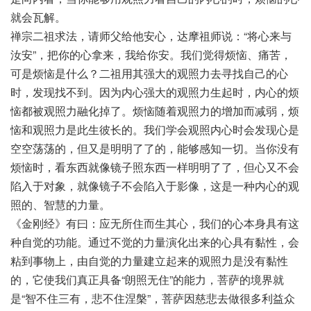
就会瓦解。
禅宗二祖求法，请师父给他安心，达摩祖师说：“将心来与
汝安”，把你的心拿来，我给你安。我们觉得烦恼、痛苦，
可是烦恼是什么？二祖用其强大的观照力去寻找自己的心
时，发现找不到。因为内心强大的观照力生起时，内心的烦
恼都被观照力融化掉了。烦恼随着观照力的增加而减弱，烦
恼和观照力是此生彼长的。我们学会观照内心时会发现心是
空空荡荡的，但又是明明了了的，能够感知一切。当你没有
烦恼时，看东西就像镜子照东西一样明明了了，但心又不会
陷入于对象，就像镜子不会陷入于影像，这是一种内心的观
照的、智慧的力量。
《金刚经》有曰：应无所住而生其心，我们的心本身具有这
种自觉的功能。通过不觉的力量演化出来的心具有黏性，会
粘到事物上，由自觉的力量建立起来的观照力是没有黏性
的，它使我们真正具备“朗照无住”的能力，菩萨的境界就
是“智不住三有，悲不住涅槃”，菩萨因慈悲去做很多利益众