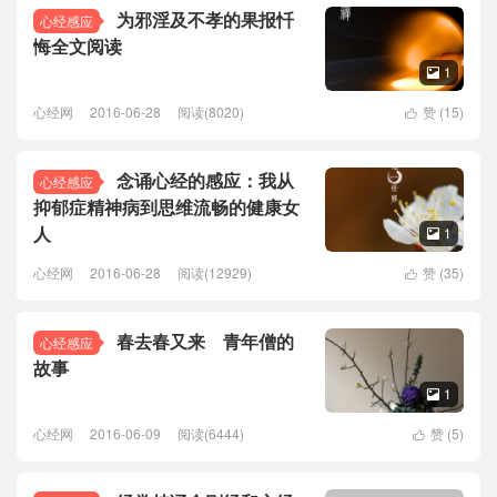
为邪淫及不孝的果报忏
心经感应
悔全文阅读
1

心经网
2016-06-28
阅读(8020)
赞 (
15
)

念诵心经的感应：我从
心经感应
抑郁症精神病到思维流畅的健康女
人
1

心经网
2016-06-28
阅读(12929)
赞 (
35
)

春去春又来 青年僧的
心经感应
故事
1

心经网
2016-06-09
阅读(6444)
赞 (
5
)
