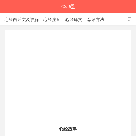
心经白话文及讲解
心经注音
心经译文
念诵方法

心经教程
学习资料
心经注音版
心经故事