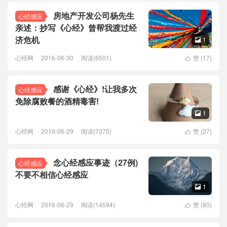
房地产开发公司杨先生
心经感应
亲述：抄写《心经》曾帮我渡过经
济危机
1

心经网
2016-06-30
阅读(6501)
赞 (
17
)

感谢《心经》!让我多次
心经感应
免除腐败餐的酒精毒害!
1

心经网
2016-06-29
阅读(7375)
赞 (
27
)

念心经感应事迹（27例)
心经感应
不要不相信心经感应
1

心经网
2016-06-29
阅读(14594)
赞 (
80
)
